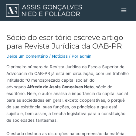
Ir
Post
Main
para
navigation
Men
o
conteúdo
Sócio do escritório escreve artigo
para Revista Jurídica da OAB-PR
Deixe um comentário
/
Notícias
/ Por
admin
O primeiro número da Revista Jurídica da Escola Superior de
Advocacia da OAB-PR já está em circulação, com um trabalho
intitulado “O menosprezado capital social” do
advogado
Alfredo de Assis Gonçalves Neto
, sócio do
escritório. Nele, o autor analisa a importância do capital social
para as sociedades em geral, exceto cooperativas, o porquê
de sua existência, suas funções, os princípios a que está
sujeito e, bem assim, a brecha legislativa para a constituição
de sociedades fantasmas.
O estudo destaca as distorções na compreensão da matéria,