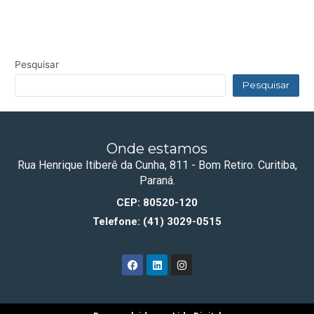
Pesquisar
Pesquisar
Onde estamos
Rua Henrique Itiberê da Cunha, 811 - Bom Retiro. Curitiba,
Paraná.
CEP: 80520-120
Telefone: (41) 3029-0515
F
L
I
a
i
n
c
n
s
e
k
t
b
e
a
o
d
g