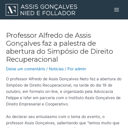
Ir
Post
Main
para
navigation
Men
o
conteúdo
Professor Alfredo de Assis
Gonçalves faz a palestra de
abertura do Simpósio de Direito
Recuperacional
Deixe um comentário
/
Notícias
/ Por
admin
O professor Alfredo de Assis Gonçalves Neto fez a abertura do
Simpósio de Direito Recuperacional, na tarde do dia 19 de
outubro, em formato on-line, e organizado pela Advocacia
Felippe e Isfer em parceria com o Instituto Assis Gonçalves de
Direito Empresarial e Cooperativo.
Ao declarar seu entusiasmo com o tema do evento, o
professor Assis Gonçalves, salientando que “temos muito que