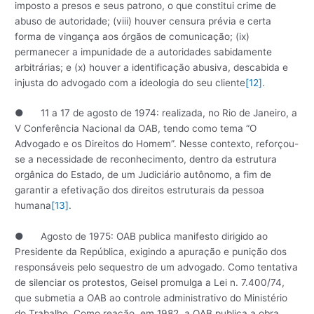
imposto a presos e seus patrono, o que constitui crime de
abuso de autoridade; (viii) houver censura prévia e certa
forma de vingança aos órgãos de comunicação; (ix)
permanecer a impunidade de a autoridades sabidamente
arbitrárias; e (x) houver a identificação abusiva, descabida e
injusta do advogado com a ideologia do seu cliente
[12]
.
● 11 a 17 de agosto de 1974: realizada, no Rio de Janeiro, a
V Conferência Nacional da OAB, tendo como tema “O
Advogado e os Direitos do Homem”. Nesse contexto, reforçou-
se a necessidade de reconhecimento, dentro da estrutura
orgânica do Estado, de um Judiciário autônomo, a fim de
garantir a efetivação dos direitos estruturais da pessoa
humana
[13]
.
● Agosto de 1975: OAB publica manifesto dirigido ao
Presidente da República, exigindo a apuração e punição dos
responsáveis pelo sequestro de um advogado. Como tentativa
de silenciar os protestos, Geisel promulga a Lei n. 7.400/74,
que submetia a OAB ao controle administrativo do Ministério
do Trabalho. Como reação, em 1982, a OAB publica a obra