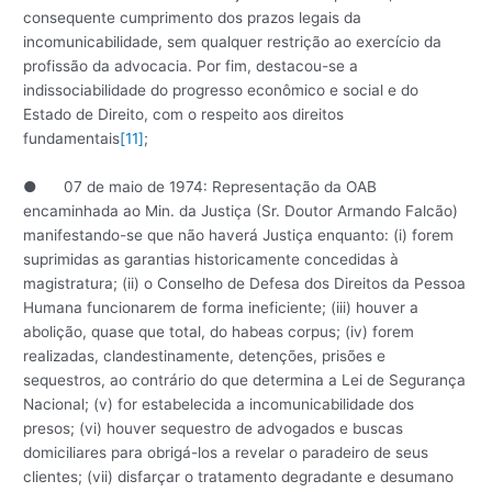
consequente cumprimento dos prazos legais da
incomunicabilidade, sem qualquer restrição ao exercício da
profissão da advocacia. Por fim, destacou-se a
indissociabilidade do progresso econômico e social e do
Estado de Direito, com o respeito aos direitos
fundamentais
[11]
;
● 07 de maio de 1974: Representação da OAB
encaminhada ao Min. da Justiça (Sr. Doutor Armando Falcão)
manifestando-se que não haverá Justiça enquanto: (i) forem
suprimidas as garantias historicamente concedidas à
magistratura; (ii) o Conselho de Defesa dos Direitos da Pessoa
Humana funcionarem de forma ineficiente; (iii) houver a
abolição, quase que total, do habeas corpus; (iv) forem
realizadas, clandestinamente, detenções, prisões e
sequestros, ao contrário do que determina a Lei de Segurança
Nacional; (v) for estabelecida a incomunicabilidade dos
presos; (vi) houver sequestro de advogados e buscas
domiciliares para obrigá-los a revelar o paradeiro de seus
clientes; (vii) disfarçar o tratamento degradante e desumano