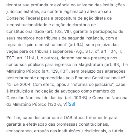
denotar sua profunda relevância no universo das instituições
jurídicas estatais, ao conferir legitimação ativa ao seu
Conselho Federal para a propositura de ação direta de
inconstitucionalidade e a ação declaratória de
constitucionalidade (art. 103, VII), garantir a participação de
seus membros nos tribunais de segunda instância, com a
regra do “quinto constitucional” (art.94), sem prejuízo das
vagas para os tribunais superiores (v.g., STJ, cf. art. 104, II;
TST, art. 111-A, I, e outros), determinar sua presença nos
concursos públicos para ingresso na Magistratura (art. 93, I) e
Ministério Público (art. 129, §3º), sem prejuízo das alterações
posteriormente empreendidas pela Emenda Constitucional nº
45, de 2004. Com efeito, após a “reforma do judiciário”, cabe
à instituição a indicação de advogado como membro do
Conselho Nacional de Justiça (art. 103-B) e Conselho Nacional
do Ministério Público (130-A, V)
[28]
.
Por fim, cabe destacar que a OAB atuou fortemente para
garantir a efetivação das promessas constitucionais,
consagrando, através das instituições jurisdicionais, a tutela