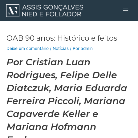
Ir
Post
Main
para
navigation
Men
o
conteúdo
OAB 90 anos: Histórico e feitos
Deixe um comentário
/
Notícias
/ Por
admin
Por Cristian Luan
Rodrigues, Felipe Delle
Diatczuk, Maria Eduarda
Ferreira Piccoli, Mariana
Capaverde Keller e
Mariana Hofmann