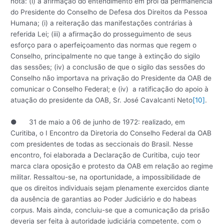
nota: (i) a afirmação do entendimento em prol da permanência
do Presidente do Conselho de Defesa dos Direitos da Pessoa
Humana; (i) a reiteração das manifestações contrárias à
referida Lei; (iii) a afirmação do prosseguimento de seus
esforço para o aperfeiçoamento das normas que regem o
Conselho, principalmente no que tange à extinção do sigilo
das sessões; (iv) a conclusão de que o sigilo das sessões do
Conselho não importava na privação do Presidente da OAB de
comunicar o Conselho Federal; e (iv) a ratificação do apoio à
atuação do presidente da OAB, Sr. José Cavalcanti Neto
[10]
.
● 31 de maio a 06 de junho de 1972: realizado, em
Curitiba, o I Encontro da Diretoria do Conselho Federal da OAB
com presidentes de todas as seccionais do Brasil. Nesse
encontro, foi elaborada a Declaração de Curitiba, cujo teor
marca clara oposição e protesto da OAB em relação ao regime
militar. Ressaltou-se, na oportunidade, a impossibilidade de
que os direitos individuais sejam plenamente exercidos diante
da ausência de garantias ao Poder Judiciário e do habeas
corpus. Mais ainda, concluiu-se que a comunicação da prisão
deveria ser feita à autoridade judiciária competente, com o