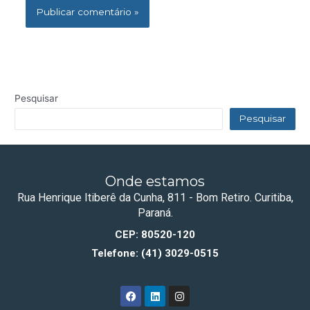
Pesquisar
Pesquisar
Onde estamos
Rua Henrique Itiberê da Cunha, 811 - Bom Retiro. Curitiba,
Paraná.
CEP: 80520-120
Telefone: (41) 3029-0515
F
L
I
a
i
n