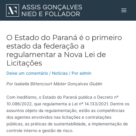
Ir
Post
Main
para
navigation
Men
o
conteúdo
O Estado do Paraná é o primeiro
estado da federação a
regulamentar a Nova Lei de
Licitações
Deixe um comentário
/
Notícias
/ Por
admin
Por Isabella Bittencourt Mäder Gonçalves Giublin
Com ineditismo, o Estado do Paraná publica o Decreto nº
10.086/2022, que regulamenta a Lei nº 14.133/2021. Dentre os
assuntos objeto da regulamentação, estão as competências
dos agentes envolvidos nas licitações e contratações
públicas, as práticas de sustentabilidade, a implementação de
controle interno e gestão de risco.