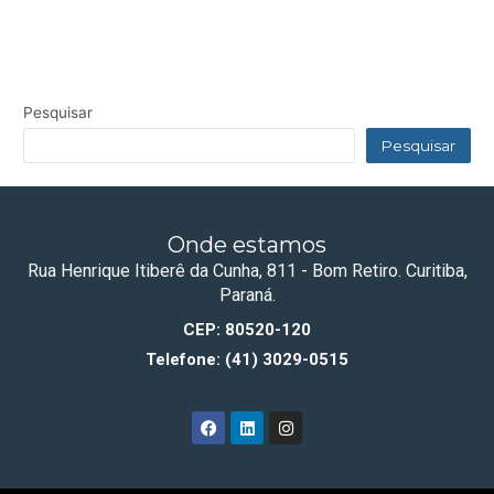
Pesquisar
Pesquisar
Onde estamos
Rua Henrique Itiberê da Cunha, 811 - Bom Retiro. Curitiba,
Paraná.
CEP: 80520-120
Telefone: (41) 3029-0515
F
L
I
a
i
n
c
n
s
e
k
t
b
e
a