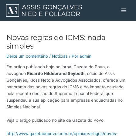
Ir
Post
Main
para
navigation
Men
o
conteúdo
Novas regras do ICMS: nada
simples
Deixe um comentário
/
Notícias
/ Por
admin
Em artigo publicado hoje no jornal Gazeta do Povo, o
advogado
Ricardo Hildebrand Seyboth
, sócio de Assis
Gonçalves, Kloss Neto e Advogados Associados, oferece um
panorama das novas regras do ICMS e do impacto causado
pela recente decisão do Supremo Tribunal Federal que
suspendeu a sua aplicação para empresas enquadradas no
Simples Nacional.
Veja o artigo publicado no site da Gazeta do Povo:
http://www.gazetadopovo.com.br/opiniao/artigos/novas-