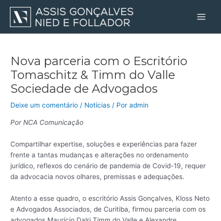
Ir
Post
Main
para
navigation
Men
o
conteúdo
Nova parceria com o Escritório
Tomaschitz & Timm do Valle
Sociedade de Advogados
Deixe um comentário
/
Notícias
/ Por
admin
Por NCA Comunicação
Compartilhar expertise, soluções e experiências para fazer
frente a tantas mudanças e alterações no ordenamento
jurídico, reflexos do cenário de pandemia de Covid-19, requer
da advocacia novos olhares, premissas e adequações.
Atento a esse quadro, o escritório Assis Gonçalves, Kloss Neto
e Advogados Associados, de Curitiba, firmou parceria com os
advogados Maurício Dalri Timm do Valle e Alexandre