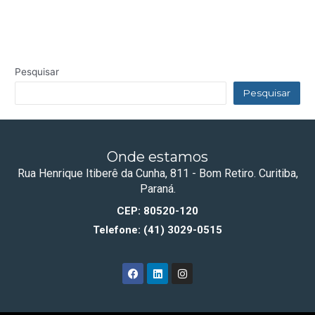
Pesquisar
Pesquisar
Onde estamos
Rua Henrique Itiberê da Cunha, 811 - Bom Retiro. Curitiba,
Paraná.
CEP: 80520-120
Telefone: (41) 3029-0515
F
L
I
a
i
n
c
n
s
e
k
t
b
e
a