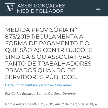
Ir
Post
Main
para
navigation
Men
o
conteúdo
MEDIDA PROVISÓRIA Nº
873/2019 REGULAMENTA A
FORMA DE PAGAMENTO E O
QUE SÃO AS CONTRIBUIÇÕES
SINDICAIS OU ASSOCIATIVAS
TANTO DE TRABALHADORES
PRIVADOS QUANDO DE
SERVIDORES PÚBLICOS.
Deixe um comentário
/
Notícias
/ Por
admin
Por Carlos Eduardo Santos Cardoso Derenne
Com a edição da MP 873/2019, em 1º de março de 2019, a