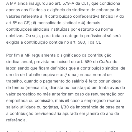
A MP ainda inaugurou ao art. 579-A da CLT, que condiciona
apenas aos filiados a exigência do sindicato de cobrança de
valores referente a:
i
) contribuição confederativa (inciso IV do
art.8º da CF);
ii
) mensalidade sindical e
iii
) demais
contribuições sindicais instituídas por estatuto ou norma
coletivas. Ou seja, para toda a categoria profissional só será
exigida a contribuição contida no art. 580, I da CLT.
Por fim a MP regulamenta o significado da contribuição
sindical anual, prevista no inciso I do art. 580 do
Codex
do
labor, sendo que ficam definidos que a contribuição sindical de
um dia de trabalho equivale a:
i)
uma jornada normal de
trabalho, quando o pagamento do salário é feito por unidade
de tempo (mensalista, diarista ou horista);
ii)
um trinta avos do
valor percebido no mês anterior em caso de renumeração por
empreitada ou comissão, mais
iii)
caso o empregado receba
salário utilidade ou gorjetas, 1/30 da importância de base para
a contribuição previdenciária apurada em janeiro do ano de
referência.