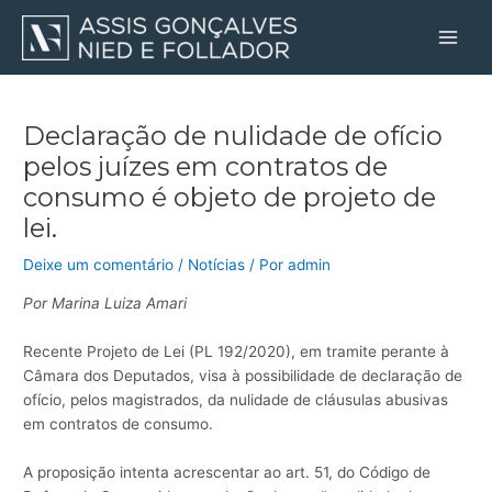
Ir
Post
Main
para
navigation
Men
o
conteúdo
Declaração de nulidade de ofício
pelos juízes em contratos de
consumo é objeto de projeto de
lei.
Deixe um comentário
/
Notícias
/ Por
admin
Por Marina Luiza Amari
Recente Projeto de Lei (PL 192/2020), em tramite perante à
Câmara dos Deputados, visa à possibilidade de declaração de
ofício, pelos magistrados, da nulidade de cláusulas abusivas
em contratos de consumo.
A proposição intenta acrescentar ao art. 51, do Código de